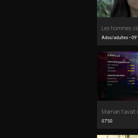
Les hommes s'e
Ados/adultes • 09' 
Maman t'avait d
07'50