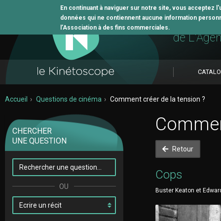
En continuant à naviguer sur notre site, vous acceptez l
données qui ne contiennent aucune information personne
L'outil 
l’Association à des fins commerciales.
de L'Age
CATAL
Accueil
Questions de cinéma
Comment créer de la tension ?
Comment
CHERCHER
UNE QUESTION
Retour
Cops
Buster Keaton et Edward 