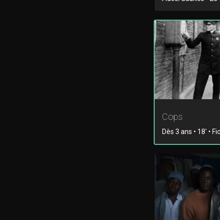
Cops
Dès 3 ans • 18' • Fi