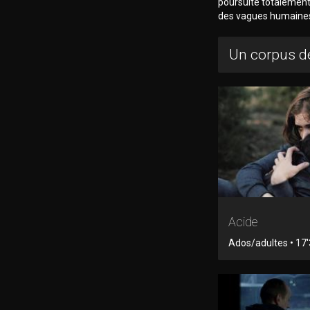
poursuite totalement 
des vagues humaines 
Un corpus de
Acide
Ados/adultes • 17'3