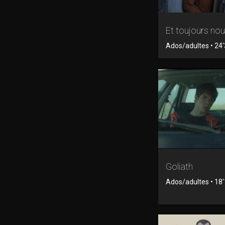
Et toujours no
Ados/adultes • 24'3
Goliath
Ados/adultes • 18'1