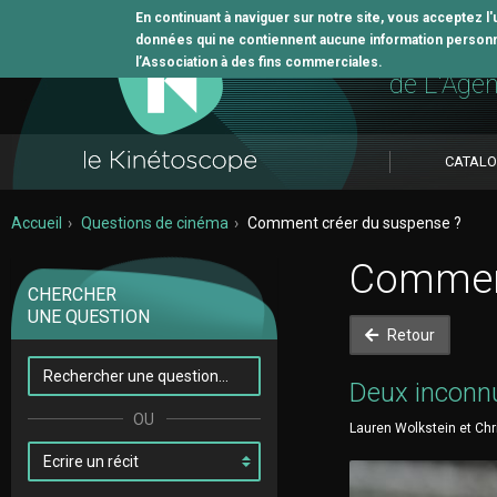
En continuant à naviguer sur notre site, vous acceptez l
données qui ne contiennent aucune information personne
L'outil 
l’Association à des fins commerciales.
de L'Age
CATAL
Accueil
Questions de cinéma
Comment créer du suspense ?
Comment
CHERCHER
UNE QUESTION
Retour
Deux inconn
Lauren Wolkstein et Chri