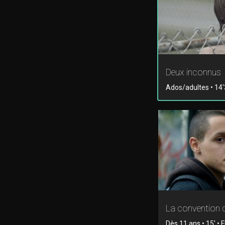
Deux inconnus
Ados/adultes • 14'3
La convention 
Dès 11 ans • 15' • F