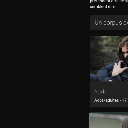
prétendent être de s
semblent être...
Un corpus de
Acide
Ados/adultes • 17'3