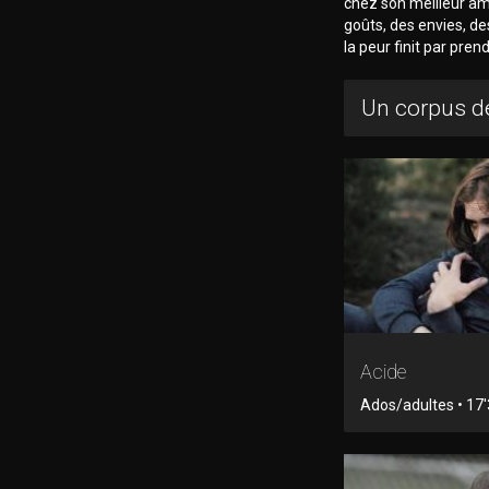
chez son meilleur ami
goûts, des envies, d
la peur finit par pre
Un corpus de
Acide
Ados/adultes • 17'3