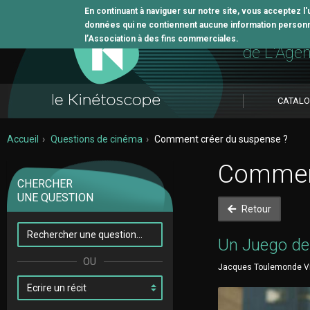
En continuant à naviguer sur notre site, vous acceptez l
données qui ne contiennent aucune information personne
L'outil 
l’Association à des fins commerciales.
de L'Age
CATAL
Accueil
Questions de cinéma
Comment créer du suspense ?
Comment
CHERCHER
UNE QUESTION
Retour
Un Juego de
Jacques Toulemonde Vida