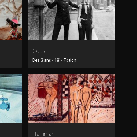
Cops
Dès 3 ans • 18' • Fiction
Hammam