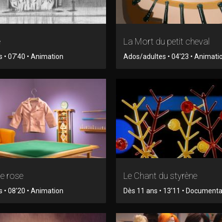
e
La Mort du petit cheval
s • 07'40 • Animation
Ados/adultes • 04'23 • Animati
e rose
Le Chant du styrène
s • 08'20 • Animation
Dès 11 ans • 13'11 • Documenta