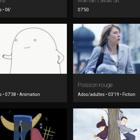
ris
Maman t'avait dit
 • 06'
07'50
Poisson rouge
s • 07'38 • Animation
Ados/adultes • 03'19 • Fiction