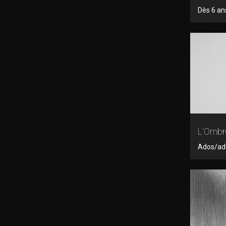
Dès 6 an
L'Ombre
Ados/adu