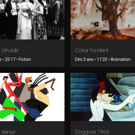
 s'évade
Coeur fondant
 • 25'17 • Fiction
Dès 3 ans • 11'20 • Animation
a danse
Doggone Tired