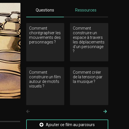
Questions
Ressources
Comment
Comment
Comment 
chorégraphier les
construire un
le temps ?
mouvements des
espace à travers
personnages ?
les déplacements
d’un personnage
?
Comment
Comment créer
Comment 
construire un film
de la tension par
la rencont
autour de motifs
la musique ?
visuels ?
Précedent
Suivant
Ajouter ce film au parcours