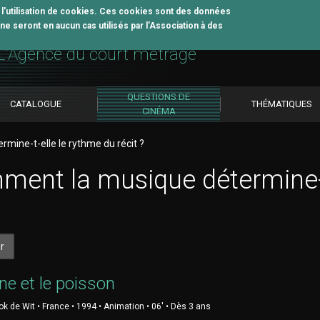
z l'utilisation de cookies. Ces cookies sont des données
e seront en aucun cas utilisés par l’Association à des
util pédagogique
L'Agence du court métrage
QUESTIONS DE
CATALOGUE
THÉMATIQUES
CINÉMA
ine-t-elle le rythme du récit ?
ent la musique détermine-t-
r
ne et le poisson
k de Wit • France • 1994 • Animation • 06' • Dès 3 ans