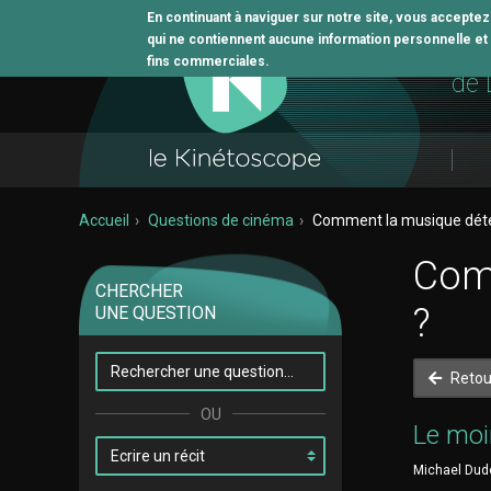
En continuant à naviguer sur notre site, vous accepte
qui ne contiennent aucune information personnelle et n
L'o
fins commerciales.
de 
Accueil
Questions de cinéma
Comment la musique déterm
Comm
CHERCHER
?
UNE QUESTION
Retou
Le moi
Michael Dudo