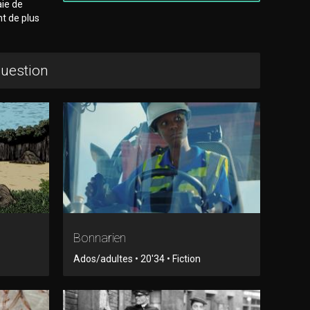
aie de
nt de plus
question
Bonnarien
Ados/adultes • 20'34 • Fiction