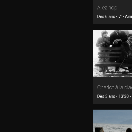
Allez hop !
Dès 6 ans • 7' • An
Charlot à la pl
Dès 3 ans • 13'30 • 