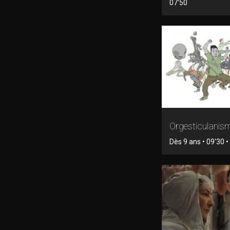
07'50
Orgesticulanis
Dès 9 ans • 09'30 