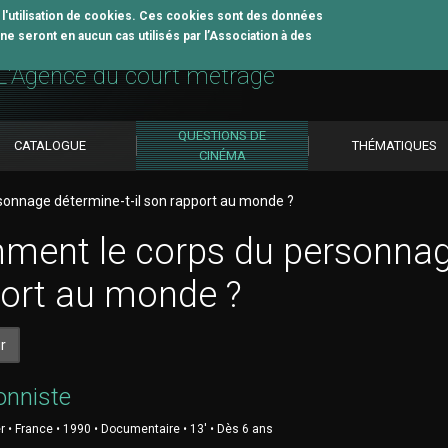
z l'utilisation de cookies. Ces cookies sont des données
e seront en aucun cas utilisés par l’Association à des
util pédagogique
L'Agence du court métrage
QUESTIONS DE
CATALOGUE
THÉMATIQUES
CINÉMA
onnage détermine-t-il son rapport au monde ?
ent le corps du personnage
ort au monde ?
r
ionniste
r • France • 1990 • Documentaire • 13' • Dès 6 ans