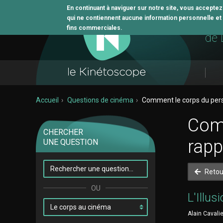
En continuant à naviguer sur notre site, vous accepte
qui ne contiennent aucune information personnelle et n
L'o
fins commerciales.
de 
Accueil
Questions de cinéma
Comment le corps du pers
Comm
CHERCHER
rapp
UNE QUESTION
Retou
L'Illus
Alain Cavalie