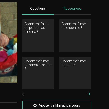
Questions
Ressources
Comment faire
Comment filmer
Comment 
un portrait au
la rencontre ?
relation a
cinéma ?
décors enr
elle le p
?
Comment filmer
Comment filmer
Comment l
la transformation
le geste ?
questionne
?
figure de l
femme ?
Précedent
Suivant
Ajouter ce film au parcours