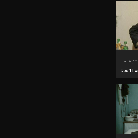
La leço
Dès 11 an