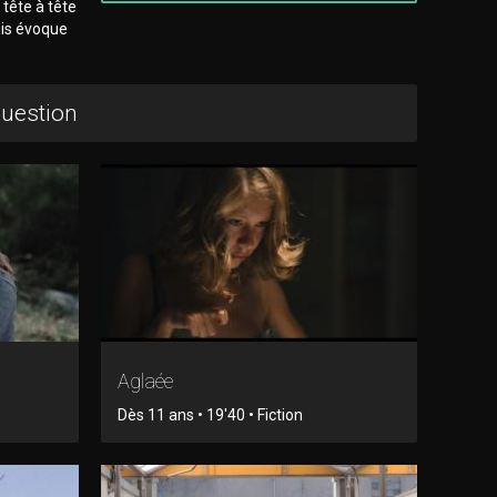
 tête à tête
uis évoque
question
Aglaée
Dès 11 ans • 19'40 • Fiction