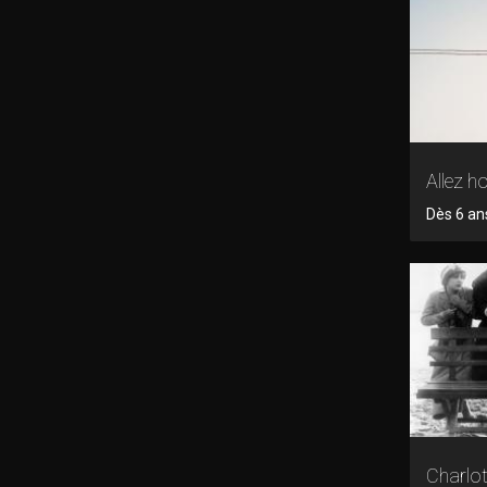
Allez ho
Dès 6 ans
Charlot