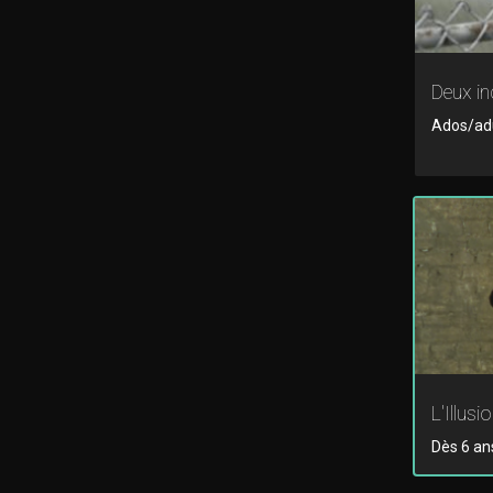
Deux i
Ados/adul
L'Illusi
Dès 6 an