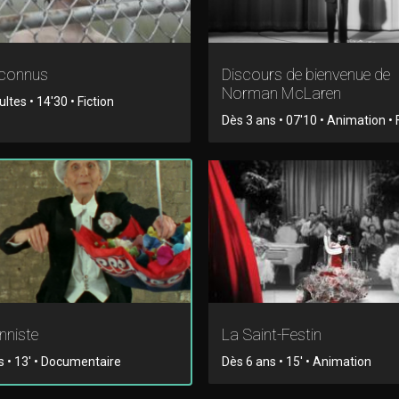
nconnus
Discours de bienvenue de
Norman McLaren
tes • 14'30 • Fiction
Dès 3 ans • 07'10 • Animation • 
onniste
La Saint-Festin
s • 13' • Documentaire
Dès 6 ans • 15' • Animation