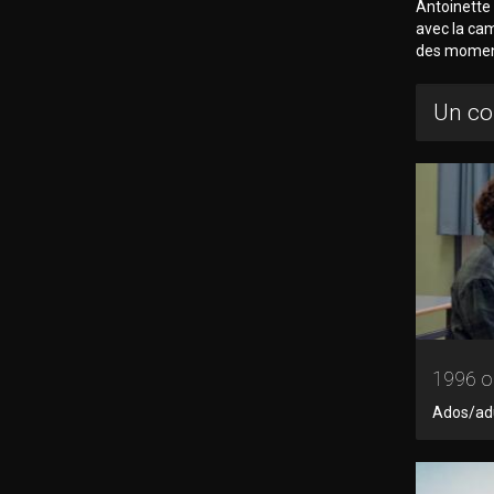
Antoinette 
avec la cam
des moment
Un co
1996 ou
Ados/adul