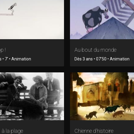
p !
Au bout du monde
 • 7' • Animation
Dès 3 ans • 07'50 • Animation
 à la plage
Chienne d'histoire