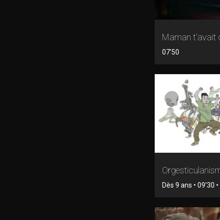
Maman t'avait d
07'50
Orgesticulanis
Dès 9 ans • 09'30 