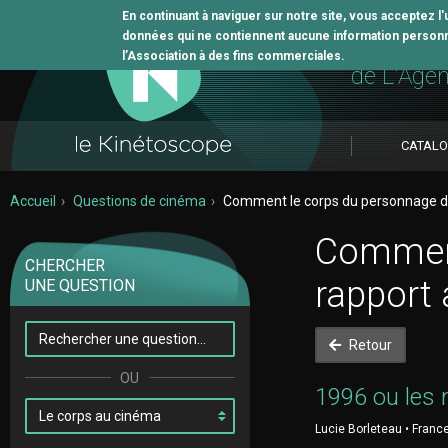
En continuant à naviguer sur notre site, vous acceptez l
données qui ne contiennent aucune information personne
L'outil 
l’Association à des fins commerciales.
de L'Age
CATAL
Accueil
Questions de cinéma
Comment le corps du personnage dé
Comment
CHERCHER
rapport
UNE QUESTION
Retour
1996 ou les 
Lucie Borleteau • France