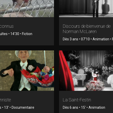
nconnus
Discours de bienvenue de
Norman McLaren
tes • 14'30 • Fiction
Dès 3 ans • 07'10 • Animation • 
onniste
La Saint-Festin
s • 13' • Documentaire
Dès 6 ans • 15' • Animation