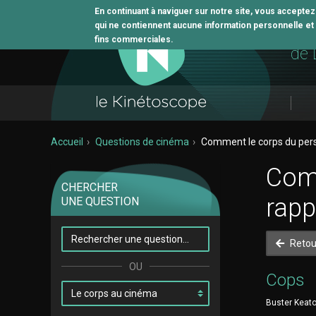
En continuant à naviguer sur notre site, vous accepte
qui ne contiennent aucune information personnelle et n
L'o
fins commerciales.
de 
Accueil
Questions de cinéma
Comment le corps du pers
Comm
CHERCHER
rapp
UNE QUESTION
Retou
Cops
Buster Keaton