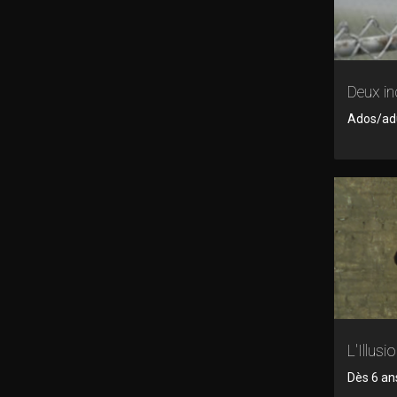
Deux i
Ados/adul
L'Illusi
Dès 6 an