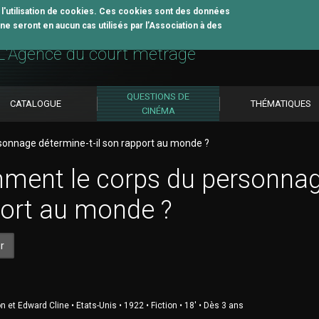
z l'utilisation de cookies. Ces cookies sont des données
e seront en aucun cas utilisés par l’Association à des
util pédagogique
L'Agence du court métrage
QUESTIONS DE
CATALOGUE
THÉMATIQUES
CINÉMA
onnage détermine-t-il son rapport au monde ?
ent le corps du personnage
ort au monde ?
r
 et Edward Cline • Etats-Unis • 1922 • Fiction • 18' • Dès 3 ans