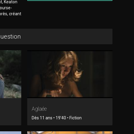
t, Keaton
course-
près, créant
question
Aglaée
Dès 11 ans • 19'40 • Fiction