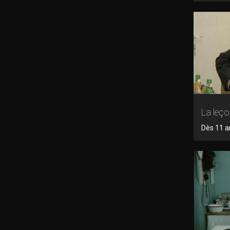
La leço
Dès 11 an