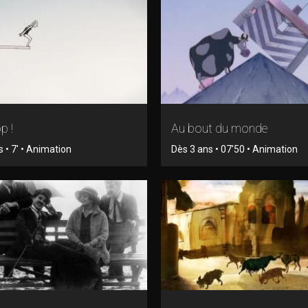
p !
Au bout du monde
 • 7' • Animation
Dès 3 ans • 07'50 • Animation