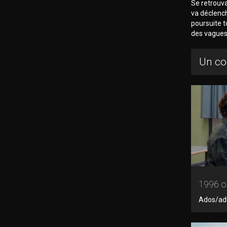
Se retrouv
va déclench
poursuite t
des vagues
Un co
1996 ou
Ados/adul