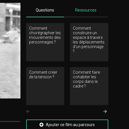
Questions
Ressources
Comment
Comment
Comment 
chorégraphier les
construire un
le groupe 
mouvements des
espace à travers
personnages ?
les déplacements
d’un personnage
?
Comment créer
Comment faire
Comment 
de la tension ?
cohabiter les
de la pro
corps dans le
de champ
cadre ?
Précedent
Suivant
Ajouter ce film au parcours