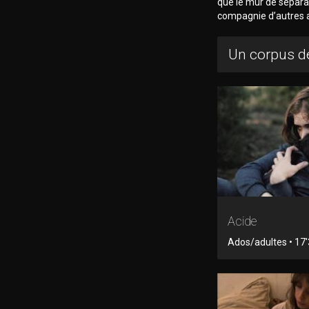
que le mur de séparat
compagnie d’autres am
Un corpus de
Acide
Ados/adultes • 17'3