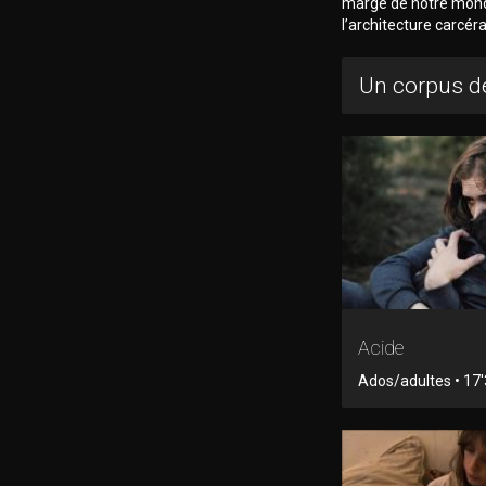
marge de notre monde
l’architecture carcér
Un corpus de
Acide
Ados/adultes • 17'3