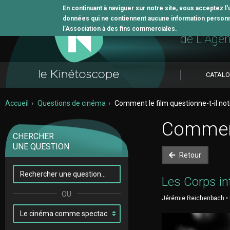
En continuant à naviguer sur notre site, vous acceptez l
données qui ne contiennent aucune information personne
L'outil 
l’Association à des fins commerciales.
de L'Age
CATAL
Accueil
Questions de cinéma
Comment le film questionne-t-il notr
Comment 
CHERCHER
UNE QUESTION
Retour
Les Corps in
Jérémie Reichenbach • F