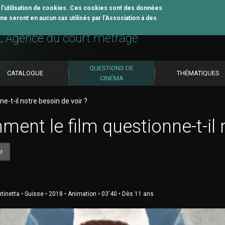
z l'utilisation de cookies. Ces cookies sont des données
e seront en aucun cas utilisés par l’Association à des
util pédagogique
L'Agence du court métrage
QUESTIONS DE
CATALOGUE
THÉMATIQUES
CINÉMA
-t-il notre besoin de voir ?
ent le film questionne-t-il n
r
tinetta • Suisse • 2018 • Animation • 03'40 • Dès 11 ans