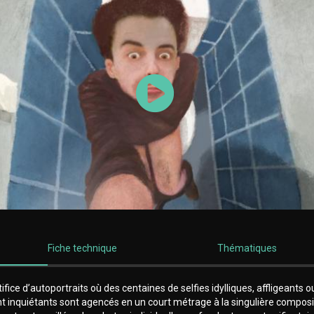
Lancer la vidéo
Fiche technique
Thématiques
tifice d’autoportraits où des centaines de selfies idylliques, affligeants o
t inquiétants sont agencés en un court métrage à la singulière composi