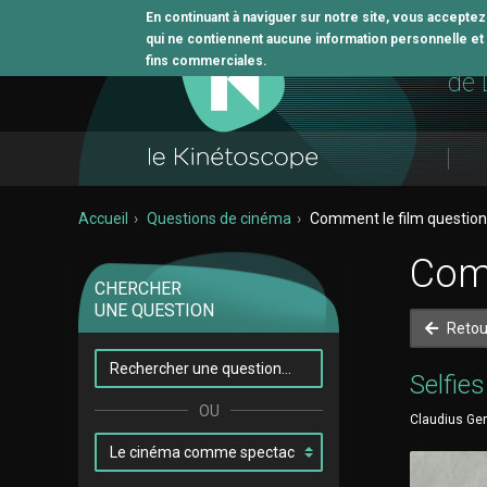
En continuant à naviguer sur notre site, vous accepte
qui ne contiennent aucune information personnelle et n
L'o
fins commerciales.
de 
Accueil
Questions de cinéma
Comment le film questionne
Comm
CHERCHER
UNE QUESTION
Retou
Selfies
Claudius Gen