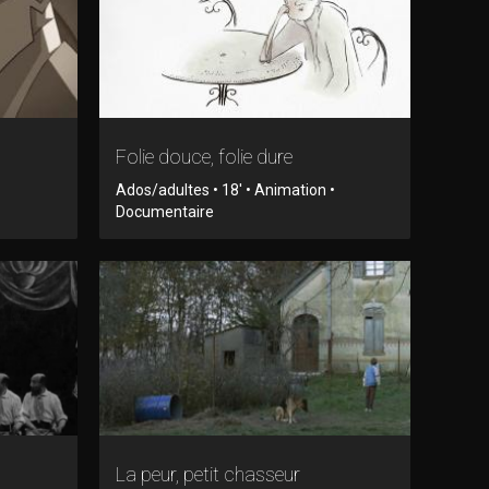
Folie douce, folie dure
Ados/adultes • 18' • Animation •
Documentaire
La peur, petit chasseur