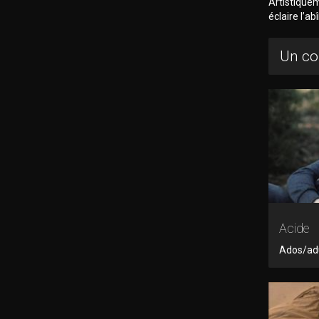
Artistiquem
éclaire l’a
Un co
Acide
Ados/adul