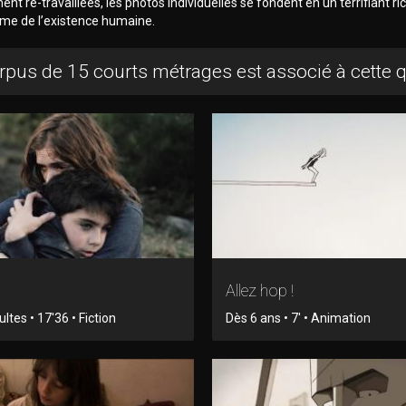
ent re-travaillées, les photos individuelles se fondent en un terrifiant ri
bîme de l’existence humaine.
rpus de 15 courts métrages est associé à cette 
Allez hop !
tes • 17'36 • Fiction
Dès 6 ans • 7' • Animation