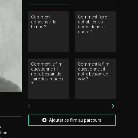
Comment
Comment faire
Comment 
condenser le
cohabiter les
en abyme 
temps ?
corps dans le
du specta
cadre ?
Comment le film
Comment le film
Commen
questionne-t-il
questionne-t-il
provoquer 
notre besoin de
notre besoin de
faire des images
voir ?
?
Précedent
Suivant
Ajouter ce film au parcours
u
tion.