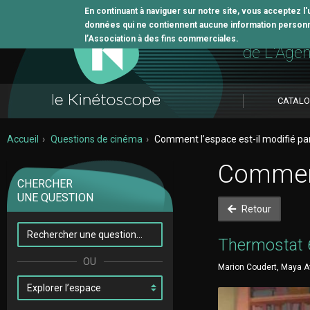
En continuant à naviguer sur notre site, vous acceptez l
données qui ne contiennent aucune information personne
L'outil 
l’Association à des fins commerciales.
de L'Age
CATAL
Accueil
Questions de cinéma
Comment l’espace est-il modifié par
Comment 
CHERCHER
UNE QUESTION
Retour
Thermostat 
Marion Coudert, Maya Av