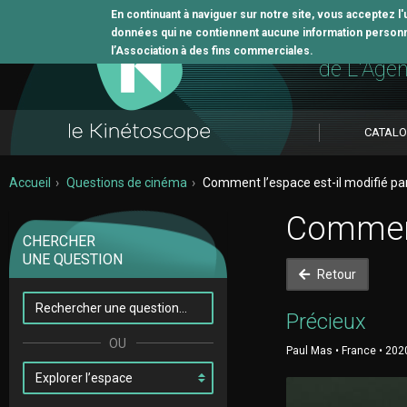
En continuant à naviguer sur notre site, vous acceptez l
données qui ne contiennent aucune information personne
L'outil 
l’Association à des fins commerciales.
de L'Age
CATAL
Accueil
Questions de cinéma
Comment l’espace est-il modifié par
Comment 
CHERCHER
UNE QUESTION
Retour
Précieux
Paul Mas • France • 202