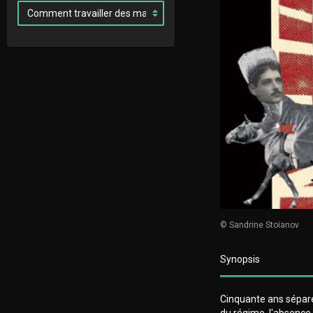
© Sandrine Stoïanov
Synopsis
Cinquante ans séparen
du régime, l'absence 