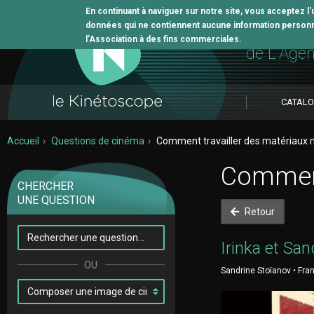
En continuant à naviguer sur notre site, vous acceptez l
données qui ne contiennent aucune information personne
L'outil 
l’Association à des fins commerciales.
de L'Age
CATAL
Accueil
Questions de cinéma
Comment travailler des matériaux 
Comment
CHERCHER
UNE QUESTION
Retour
Irinka et San
Sandrine Stoïanov • Fran