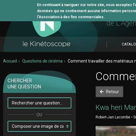
En continuant à naviguer sur notre site, vous acceptez l
données qui ne contiennent aucune information personne
L'outil 
l’Association à des fins commerciales.
de L'Age
CATAL
Accueil
Questions de cinéma
Comment travailler des matériaux 
Comment
CHERCHER
UNE QUESTION
Retour
Kwa heri Ma
Robert-Jan Lacombe • Su