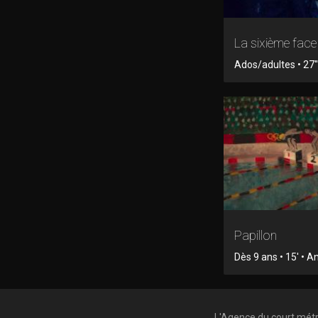
La sixième fac
Ados/adultes • 27'
Papillon
Dès 9 ans • 15' • 
L'Agence du court mét