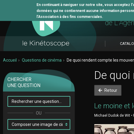
En continuant à naviguer sur notre site, vous acceptez l
données qui ne contiennent aucune information personne
L'outil 
l’Association à des fins commerciales.
de L'Age
CATAL
Accueil
Questions de cinéma
De quoi rendent compte les mouve
De quoi
CHERCHER
UNE QUESTION
Retour
Le moine et 
Michael Dudok de Wit • 