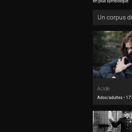
en plus symbolique.
Un corpus de
Acide
Ados/adultes • 17'3