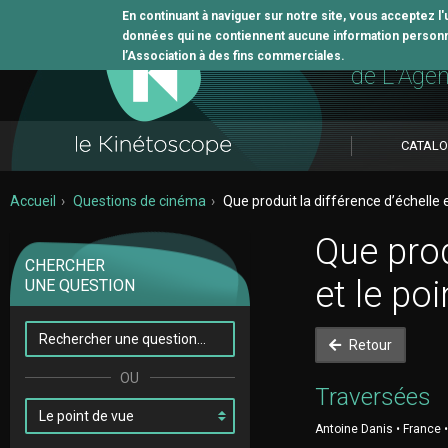
En continuant à naviguer sur notre site, vous acceptez l
données qui ne contiennent aucune information personne
L'outil 
l’Association à des fins commerciales.
de L'Age
CATAL
Accueil
Questions de cinéma
Que produit la différence d’échelle e
Que prod
CHERCHER
et le po
UNE QUESTION
Retour
Traversées
Antoine Danis • France 