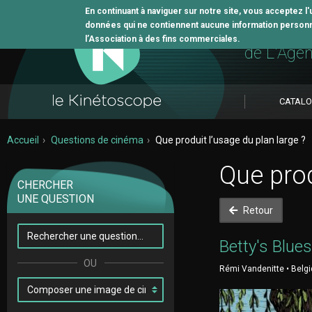
En continuant à naviguer sur notre site, vous acceptez l
données qui ne contiennent aucune information personne
L'outil 
l’Association à des fins commerciales.
de L'Age
CATAL
Accueil
Questions de cinéma
Que produit l’usage du plan large ?
Que prod
CHERCHER
UNE QUESTION
Retour
Betty's Blues
Rémi Vandenitte • Belgi