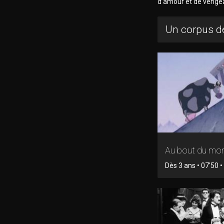
d’amour et de vengea
Un corpus de
Au bout du mo
Dès 3 ans • 07'50 