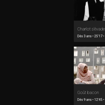
Charlot s'évade
Dès 3 ans • 25'17 • 
Goût bacon
Dès 9 ans • 12'45 • 