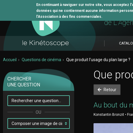
En continuant à naviguer sur notre site, vous acceptez l
données qui ne contiennent aucune information personne
L'outil 
l’Association à des fins commerciales.
de L'Age
CATAL
Accueil
Questions de cinéma
Que produit l’usage du plan large ?
Que prod
CHERCHER
UNE QUESTION
Retour
Au bout du 
Konstantin Bronzit • Fra