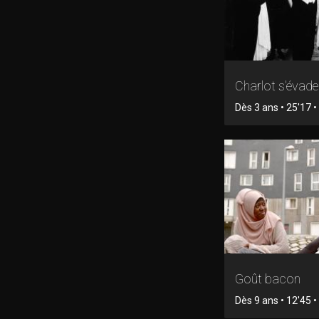
Charlot s'évade
Dès 3 ans • 25'17 • 
Goût bacon
Dès 9 ans • 12'45 • 