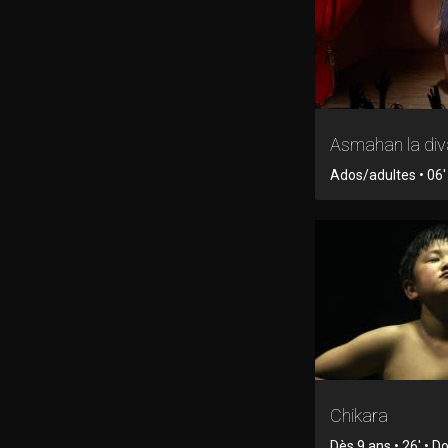
Asmahan la div
Ados/adultes • 06'
Chikara
Dès 9 ans • 26' • 