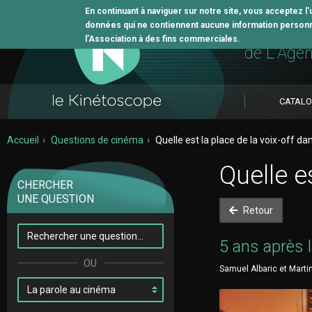
En continuant à naviguer sur notre site, vous acceptez l
données qui ne contiennent aucune information personne
L'outil 
l’Association à des fins commerciales.
de L'Age
CATAL
Accueil
Questions de cinéma
Quelle est la place de la voix-off dan
Quelle es
CHERCHER
UNE QUESTION
Retour
5 ans après 
Samuel Albaric et Marti