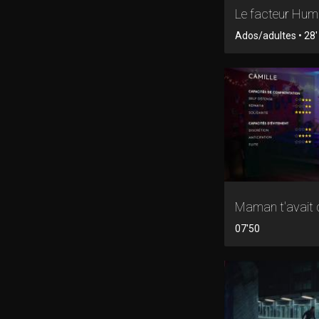
Le facteur Hum
Ados/adultes • 28' 
Maman t'avait d
07'50