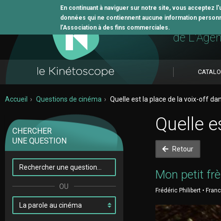
En continuant à naviguer sur notre site, vous acceptez l
données qui ne contiennent aucune information personne
L'outil 
l’Association à des fins commerciales.
de L'Age
CATAL
Accueil
Questions de cinéma
Quelle est la place de la voix-off dan
Quelle es
CHERCHER
UNE QUESTION
Retour
Mon petit frè
Frédéric Philibert • Fran