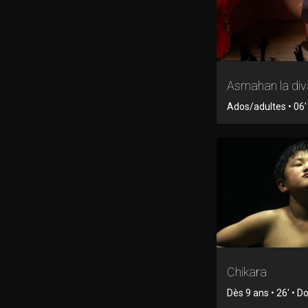
Asmahan la div
Ados/adultes • 06'
Chikara
Dès 9 ans • 26' • 