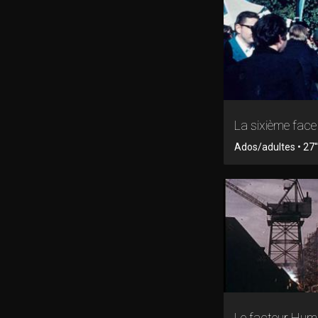
La sixième fac
Ados/adultes • 27'
Le facteur Hum