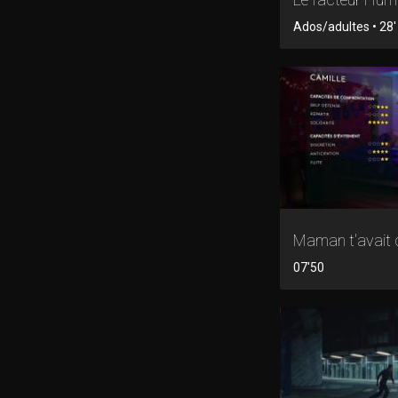
Ados/adultes • 28' 
Maman t'avait d
07'50