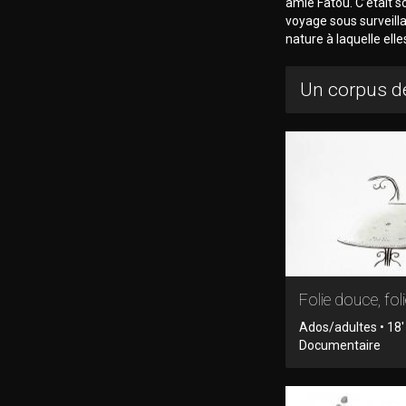
amie Fatou. C’était so
voyage sous surveilla
nature à laquelle elle
Un corpus de
Folie douce, fol
Ados/adultes • 18'
Documentaire