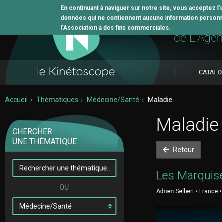
En continuant à naviguer sur notre site, vous acceptez l
données qui ne contiennent aucune information personne
L'outil 
l’Association à des fins commerciales.
de L'Age
CATAL
Accueil
Thématiques
Médecine/Santé
Maladie
Maladie
CHERCHER
UNE THÉMATIQUE
Retour
Les Marquis
Adrien Selbert • France 