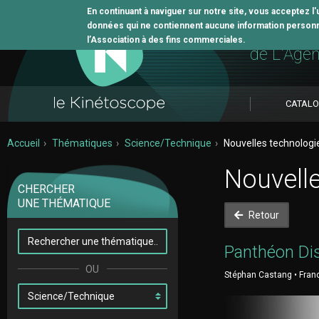
En continuant à naviguer sur notre site, vous acceptez l
données qui ne contiennent aucune information personne
L'outil 
l’Association à des fins commerciales.
de L'Age
CATAL
Accueil
Thématiques
Science/Technique
Nouvelles technologi
Nouvell
CHERCHER
UNE THÉMATIQUE
Retour
Panthéon Di
Stéphan Castang • France