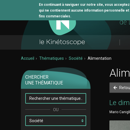
En continuant à naviguer sur notre site, vous accepte
qui ne contiennent aucune information personnelle et n
L'o
fins commerciales.
de 
Accueil
Thématiques
Société
Alimentation
Alim
CHERCHER
UNE THÉMATIQUE
Retou
Le di
Mario Canigl