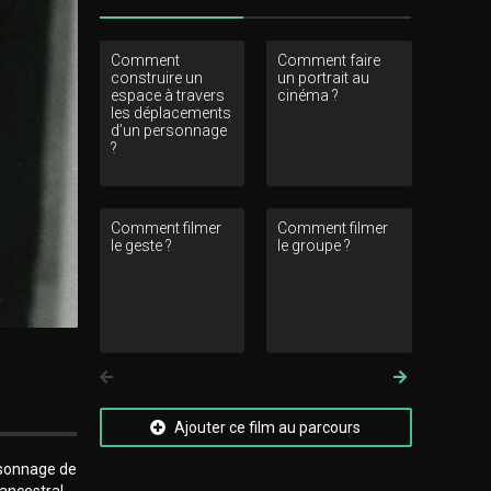
Comment
Comment faire
Comment 
construire un
un portrait au
le quotidi
espace à travers
cinéma ?
les déplacements
d’un personnage
?
Comment filmer
Comment filmer
Commen
le geste ?
le groupe ?
interroger
rapports 
?
Précedent
Suivant
Ajouter ce film au parcours
rsonnage de
 ancestral,