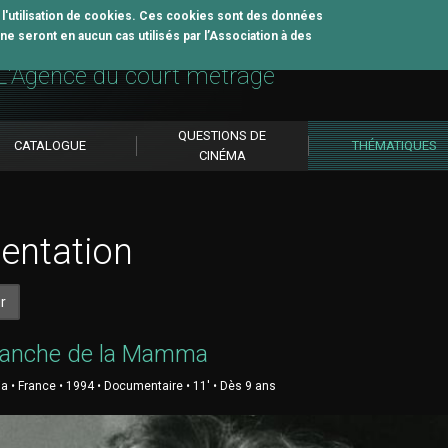
z l'utilisation de cookies. Ces cookies sont des données
e seront en aucun cas utilisés par l’Association à des
util pédagogique
L'Agence du court métrage
QUESTIONS DE
CATALOGUE
THÉMATIQUES
CINÉMA
entation
r
manche de la Mamma
ia • France • 1994 • Documentaire • 11' • Dès 9 ans