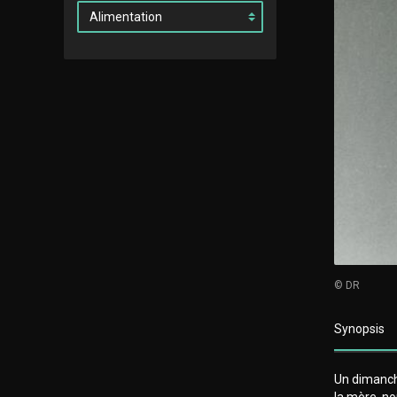
© DR
Synopsis
Un dimanch
la mère, no