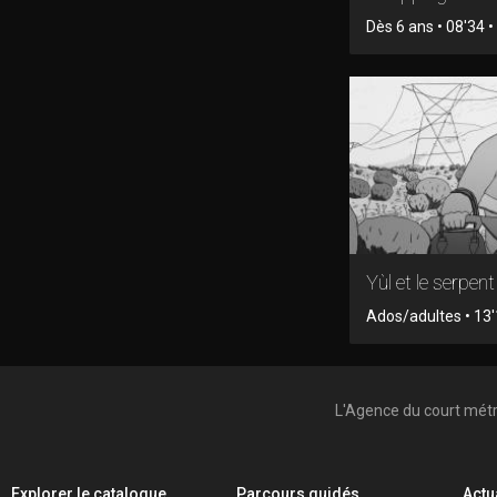
Dès 6 ans • 08'34 • 
Yùl et le serpent
Ados/adultes • 13'
L'Agence du court mét
Explorer le catalogue
Parcours guidés
Actu