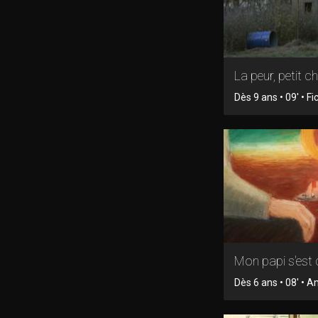
La peur, petit c
Dès 9 ans • 09' • Fi
Mon papi s'est
Dès 6 ans • 08' • 