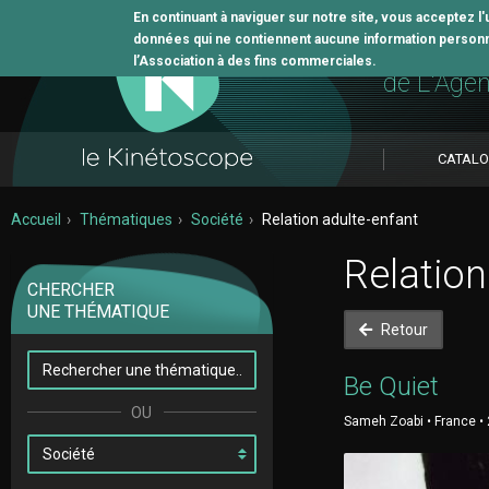
En continuant à naviguer sur notre site, vous acceptez l
données qui ne contiennent aucune information personne
L'outil 
l’Association à des fins commerciales.
de L'Age
CATAL
Accueil
Thématiques
Société
Relation adulte-enfant
Relation
CHERCHER
UNE THÉMATIQUE
Retour
Be Quiet
Sameh Zoabi • France • 