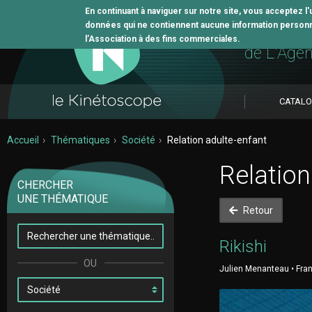
En continuant à naviguer sur notre site, vous acceptez l
données qui ne contiennent aucune information personne
L'outil 
l’Association à des fins commerciales.
de L'Age
CATAL
Accueil
Thématiques
Société
Relation adulte-enfant
Relation
CHERCHER
UNE THÉMATIQUE
Retour
Rikishi
Julien Menanteau • Franc