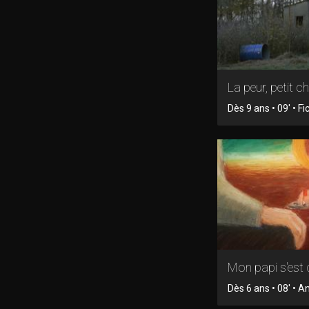
La peur, petit c
Dès 9 ans • 09' • Fi
Mon papi s'est
Dès 6 ans • 08' • 