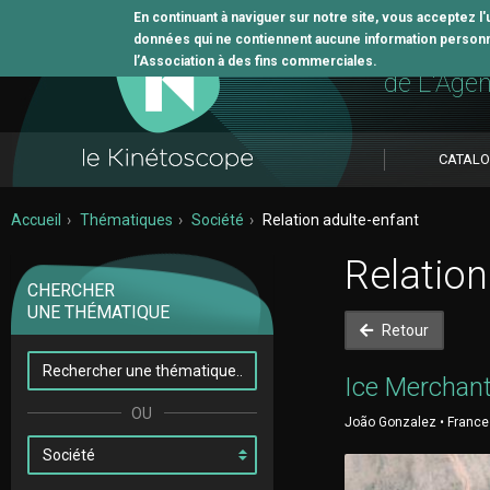
En continuant à naviguer sur notre site, vous acceptez l
données qui ne contiennent aucune information personne
L'outil 
l’Association à des fins commerciales.
de L'Age
CATAL
Accueil
Thématiques
Société
Relation adulte-enfant
Relation
CHERCHER
UNE THÉMATIQUE
Retour
Ice Merchan
João Gonzalez • France 