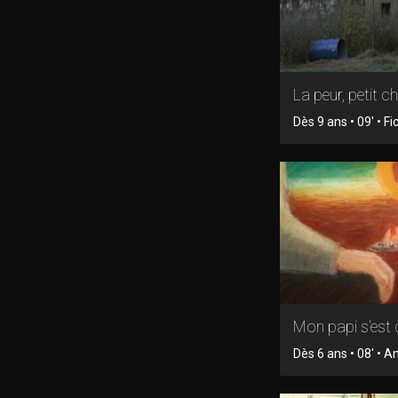
La peur, petit c
Dès 9 ans • 09' • Fi
Mon papi s'est
Dès 6 ans • 08' • 