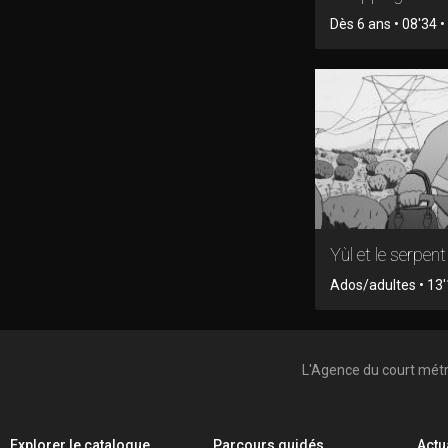
Dès 6 ans • 08'34 • 
Yùl et le serpent
Ados/adultes • 13'
L'Agence du court mét
Explorer le catalogue
Parcours guidés
Actu