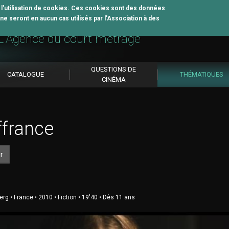
z l'utilisation de cookies. Ces cookies sont des données
e seront en aucun cas utilisés par l’Association à des
util pédagogique
L'Agence du court métrage
QUESTIONS DE
CATALOGUE
THÉMATIQUES
CINÉMA
france
r
rg • France • 2010 • Fiction • 19'40 • Dès 11 ans