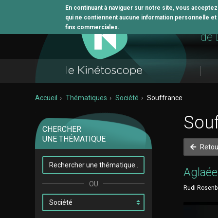
En continuant à naviguer sur notre site, vous accepte
qui ne contiennent aucune information personnelle et n
L'o
fins commerciales.
de 
Accueil
Thématiques
Société
Souffrance
Souf
CHERCHER
UNE THÉMATIQUE
Retou
Aglaée
Rudi Rosenbe