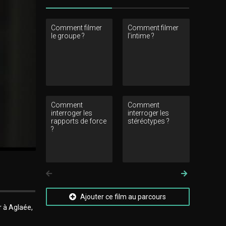
Comment filmer
Comment filmer
Comment 
le groupe ?
l’intime ?
un perso
de son
environne
Comment
Comment
Comment l
interroger les
interroger les
questionne
rapports de force
stéréotypes ?
figure de
?
l’adolesce
Précedent
Suivant
Ajouter ce film au parcours
r à Aglaée,