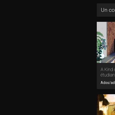
Un co
A Kind 
étudian
Ados/adu