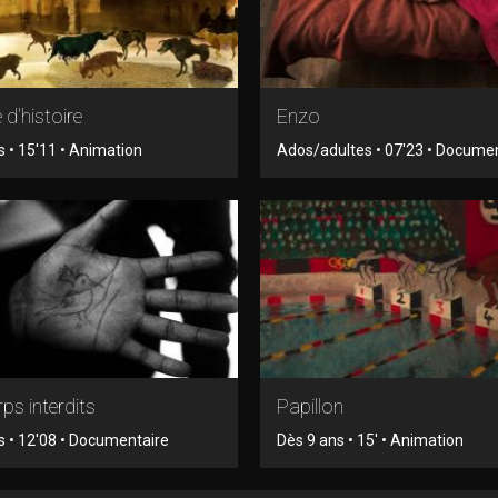
 d'histoire
Enzo
s • 15'11 • Animation
Ados/adultes • 07'23 • Docume
ps interdits
Papillon
s • 12'08 • Documentaire
Dès 9 ans • 15' • Animation