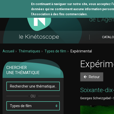
En continuant à naviguer sur notre site, vous acceptez l
données qui ne contiennent aucune information personne
L'outil 
l’Association à des fins commerciales.
de L'Age
CATAL
Accueil
Thématiques
Types de film
Expérimental
Expérim
CHERCHER
UNE THÉMATIQUE
Retour
Soixante-dix
Georges Schwizgebel • S