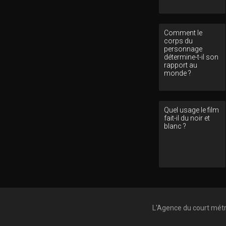
Comment le
corps du
personnage
détermine-t-il son
rapport au
monde ?
Quel usage le film
fait-il du noir et
blanc ?
L'Agence du court mét