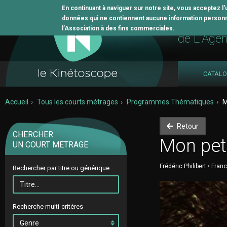
En continuant à naviguer sur notre site, vous acceptez l
données qui ne contiennent aucune information personne
L'outil 
l’Association à des fins commerciales.
de L'Age
CATAL
Accueil
Tous les courts métrages
Programmes Thématiques
M
Retour
CHERCHER
Mon peti
UN COURT METRAGE
Frédéric Philibert • Fran
Rechercher par titre ou générique
Recherche multi-critères