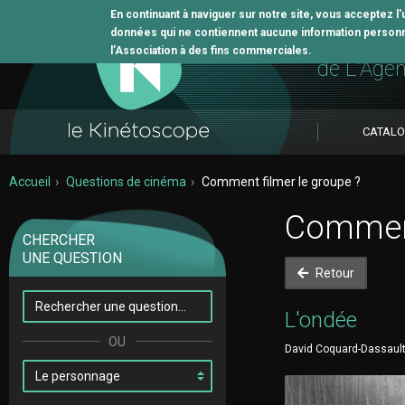
En continuant à naviguer sur notre site, vous acceptez l
données qui ne contiennent aucune information personne
L'outil 
l’Association à des fins commerciales.
de L'Age
CATAL
Accueil
Questions de cinéma
Comment filmer le groupe ?
Comment
CHERCHER
UNE QUESTION
Retour
L'ondée
David Coquard-Dassault 