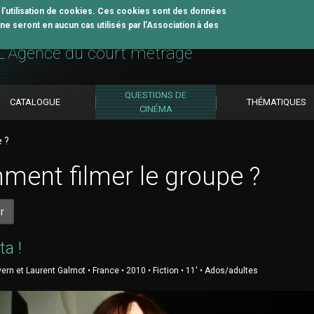
z l'utilisation de cookies. Ces cookies sont des données
e seront en aucun cas utilisés par l’Association à des
util pédagogique
L'Agence du court métrage
QUESTIONS DE
CATALOGUE
THÉMATIQUES
CINÉMA
 ?
ent filmer le groupe ?
r
ta !
ern et Laurent Galmot • France • 2010 • Fiction • 11' • Ados/adultes