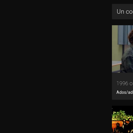
Un co
1996 ou
Ados/adul