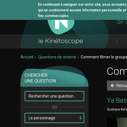
En continuant à naviguer sur notre site, vous accepte
qui ne contiennent aucune information personnelle et n
L'o
fins commerciales.
de 
Accueil
Questions de cinéma
Comment filmer le groupe
Comm
CHERCHER
UNE QUESTION
Retou
Ya Bas
Gustave Kerv