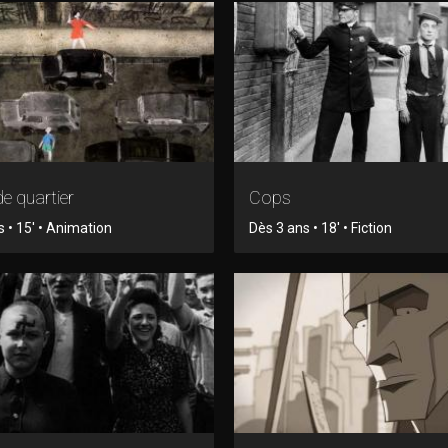
e quartier
Cops
 • 15' • Animation
Dès 3 ans • 18' • Fiction