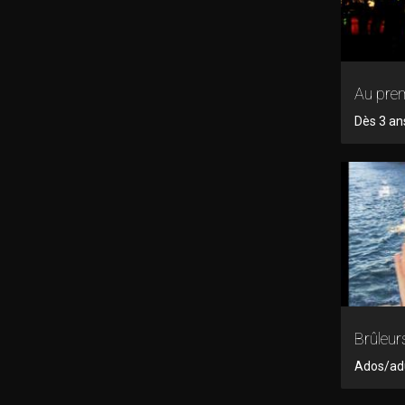
Au pre
Dès 3 an
Brûleur
Ados/adul