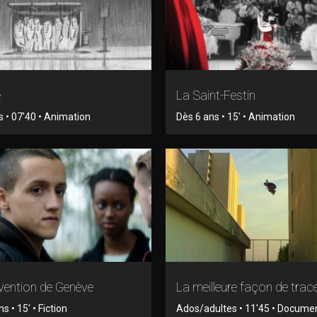
e
La Saint-Festin
s • 07'40 • Animation
Dès 6 ans • 15' • Animation
vention de Genève
La meilleure façon de trac
s • 15' • Fiction
Ados/adultes • 11'45 • Docume