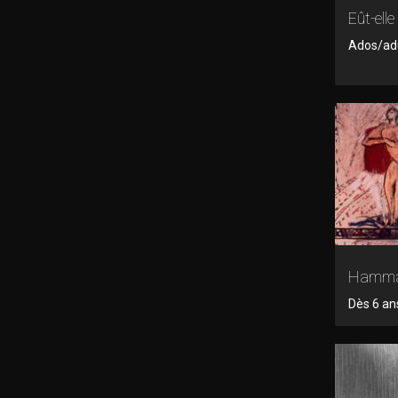
Eût-elle
Ados/adu
Hamm
Dès 6 an