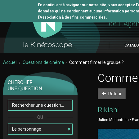
En continuant à naviguer sur notre site, vous acceptez l
données qui ne contiennent aucune information personne
L'outil 
l’Association à des fins commerciales.
de L'Age
CATAL
Accueil
Questions de cinéma
Comment filmer le groupe ?
Comment
CHERCHER
UNE QUESTION
Retour
Rikishi
Julien Menanteau • Franc