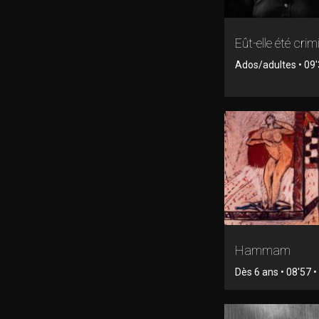
Eût-elle été crimi
Ados/adultes • 09'
Hammam
Dès 6 ans • 08'57 