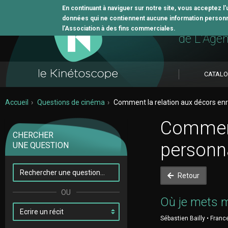
En continuant à naviguer sur notre site, vous acceptez l
données qui ne contiennent aucune information personne
L'outil 
l’Association à des fins commerciales.
de L'Age
CATAL
Accueil
Questions de cinéma
Comment la relation aux décors enri
Comment 
CHERCHER
personn
UNE QUESTION
Retour
Où je mets 
Sébastien Bailly • Franc