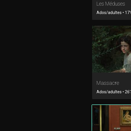
Les Méduses
Ados/adultes • 17'0
Massacre
Ados/adultes • 26'3