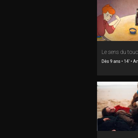
Le sens du tou
Dès 9 ans • 14' • 