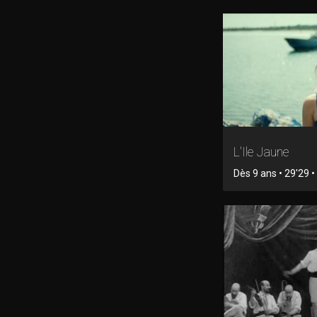
L'Ile Jaune
Dès 9 ans • 29'29 • 