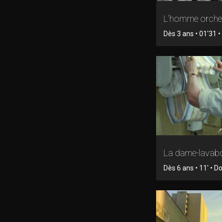
L'homme orche
Dès 3 ans • 01'31 • 
La dame-lavab
Dès 6 ans • 11' • 