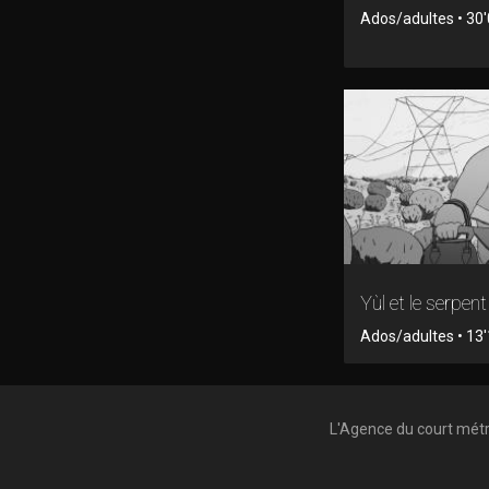
Ados/adultes • 30'
Yùl et le serpent
Ados/adultes • 13'
L'Agence du court mét