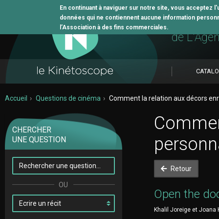
En continuant à naviguer sur notre site, vous acceptez l
données qui ne contiennent aucune information personne
L'outil 
l’Association à des fins commerciales.
de L'Age
CATAL
Accueil
Questions de cinéma
Comment la relation aux décors enri
Comment 
CHERCHER
personn
UNE QUESTION
Retour
Open the doo
Khalil Joreige et Joana 