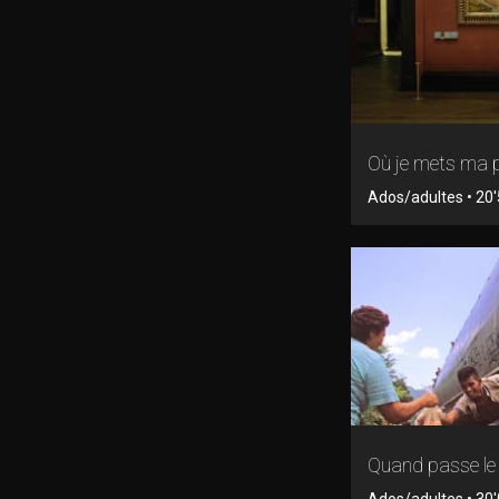
Où je mets ma 
Ados/adultes • 20'5
Quand passe le 
Ados/adultes • 30'