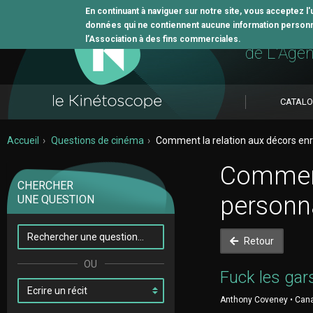
En continuant à naviguer sur notre site, vous acceptez l
données qui ne contiennent aucune information personne
L'outil 
l’Association à des fins commerciales.
de L'Age
CATAL
Accueil
Questions de cinéma
Comment la relation aux décors enri
Comment 
CHERCHER
personn
UNE QUESTION
Retour
Fuck les gar
Anthony Coveney • Canad