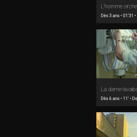
L'homme orche
Dès 3 ans • 01'31 • 
La dame-lavab
Dès 6 ans • 11' • 