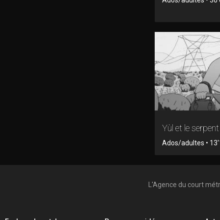
Yùl et le serpent
Ados/adultes • 13'
L'Agence du court mét