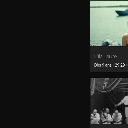
L'Ile Jaune
Dès 9 ans • 29'29 • 