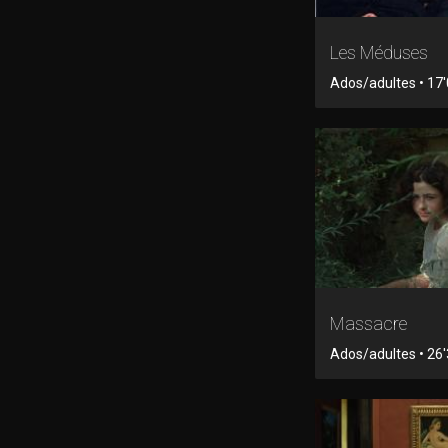
Les Méduses
Ados/adultes • 17'0
Massacre
Ados/adultes • 26'3