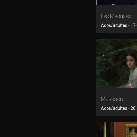
Les Méduses
Ados/adultes • 17'0
Massacre
Ados/adultes • 26'3