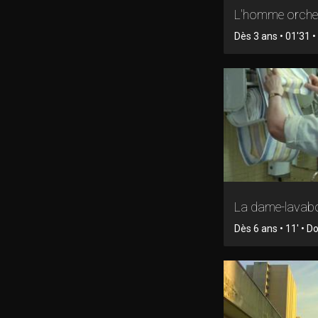
L'homme orche
Dès 3 ans • 01'31 • 
La dame-lavab
Dès 6 ans • 11' • 