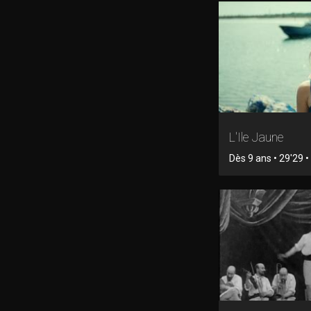
L'Ile Jaune
Dès 9 ans • 29'29 • 