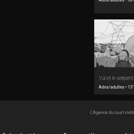
Yùl et le serpent
Ados/adultes • 13'
L'Agence du court mét