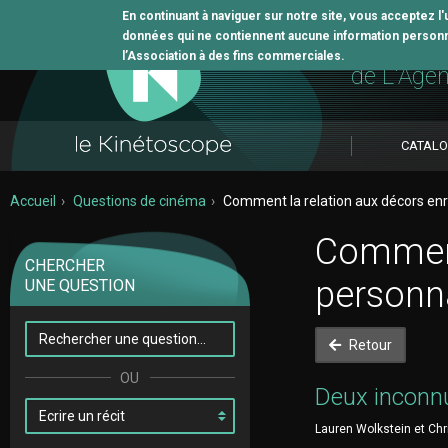
En continuant à naviguer sur notre site, vous acceptez l
données qui ne contiennent aucune information personne
L'outil 
l’Association à des fins commerciales.
de L'Age
CATAL
Accueil
Questions de cinéma
Comment la relation aux décors enri
Comment 
CHERCHER
personn
UNE QUESTION
Retour
Deux inconn
Lauren Wolkstein et Chri