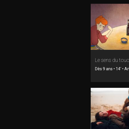
Le sens du tou
Dès 9 ans • 14' • 