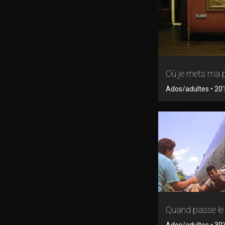
Où je mets ma 
Ados/adultes • 20'5
Quand passe le 
Ados/adultes • 30'