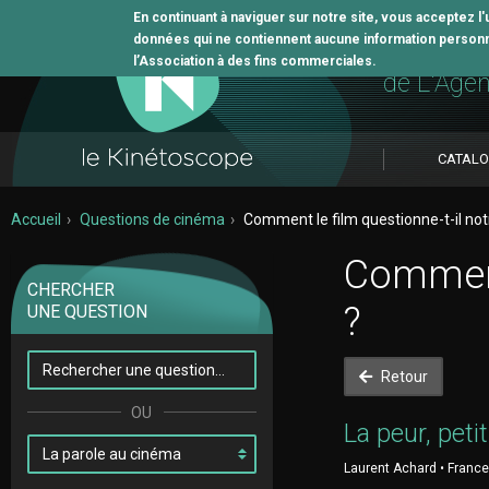
En continuant à naviguer sur notre site, vous acceptez l
données qui ne contiennent aucune information personne
L'outil 
l’Association à des fins commerciales.
de L'Age
CATAL
Accueil
Questions de cinéma
Comment le film questionne-t-il not
Comment 
CHERCHER
?
UNE QUESTION
Retour
La peur, peti
Laurent Achard • France 