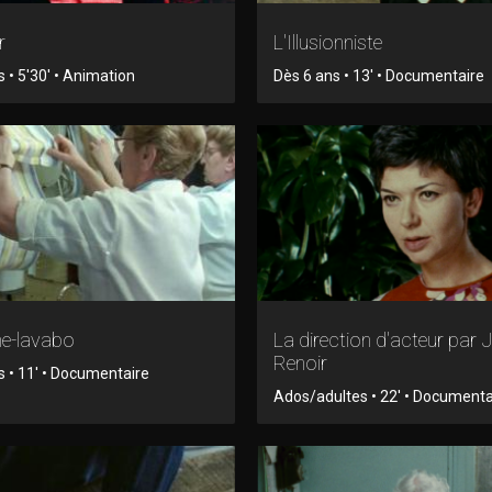
r
L'Illusionniste
 • 5'30' • Animation
Dès 6 ans • 13' • Documentaire
e-lavabo
La direction d'acteur par 
Renoir
s • 11' • Documentaire
Ados/adultes • 22' • Documenta