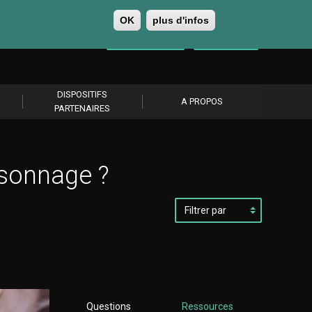
OK
plus d'infos
0
Se connecter
S’abonner
DISPOSITIFS
A PROPOS
PARTENAIRES
rsonnage ?
Filtrer
par
Questions
Ressources