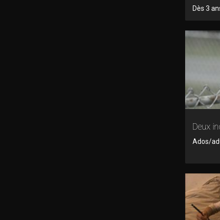
Dès 3 ans
Deux i
Ados/adul