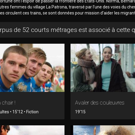
rtune ont l’espoir de passer la frontière des Etats-Unis. Norma, Bernar
utres femmes du village La Patrona, traversé par l’une des voies du che
les circulent ces trains, se sont données pour mission d’aider les migran
rpus de 52 courts métrages est associé à cette 
 chair !
Avaler des couleuvres
tes • 15'12 • Fiction
19'15