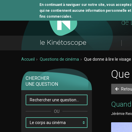
En continuant à naviguer sur notre site, vous accepte
qui ne contiennent aucune information personnelle et n
L'o
fins commerciales.
de 
Accueil
Questions de cinéma
Que donne à lire le visag
Que 
CHERCHER
UNE QUESTION
Retou
Quand 
Jérémie Reic