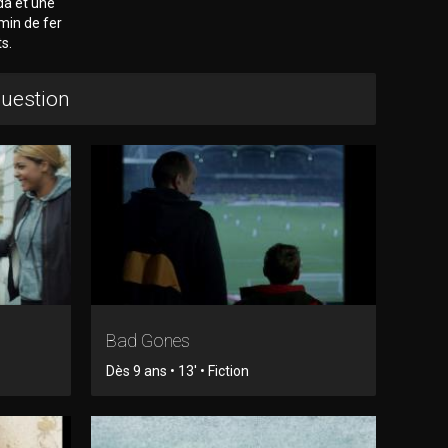
da et une
min de fer
ts.
question
Bad Gones
Dès 9 ans • 13' • Fiction