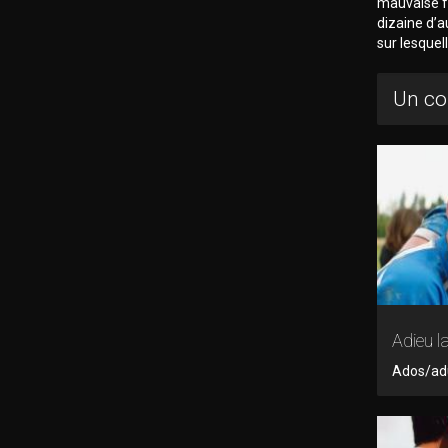
mauvaise fo
dizaine d’a
sur lesquel
Un co
Adieu la
Ados/adul