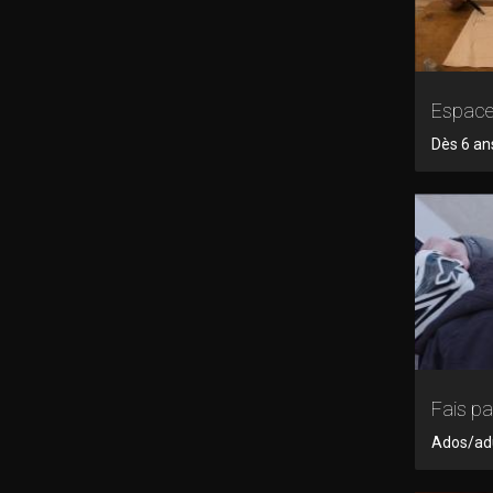
Espac
Dès 6 an
Fais pa
Ados/adul