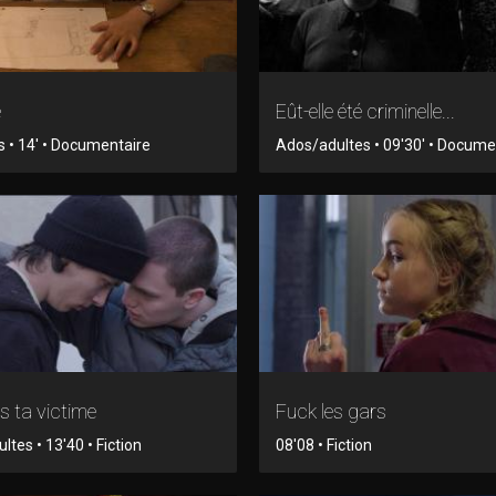
e
Eût-elle été criminelle...
s • 14' • Documentaire
Ados/adultes • 09'30' • Docume
s ta victime
Fuck les gars
tes • 13'40 • Fiction
08'08 • Fiction