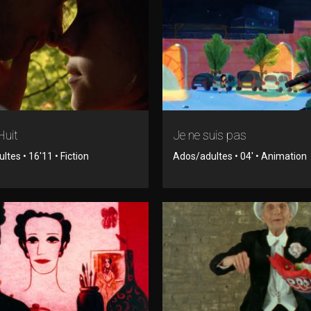
Huit
Je ne suis pas
tes • 16'11 • Fiction
Ados/adultes • 04' • Animation