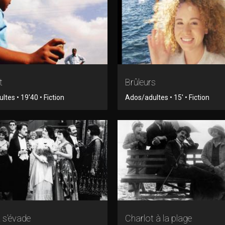
t
Brûleurs
tes • 19'40 • Fiction
Ados/adultes • 15' • Fiction
 s'évade
Charlot à la plage