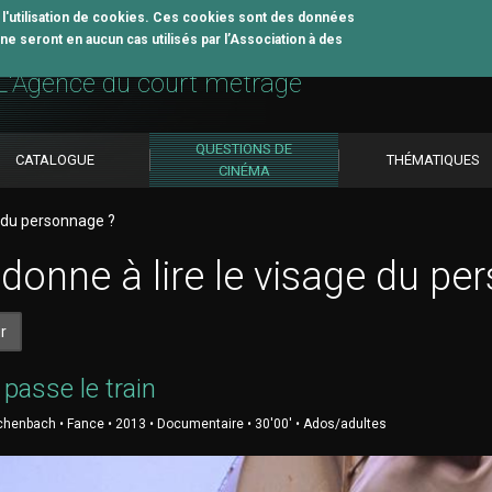
z l'utilisation de cookies. Ces cookies sont des données
e seront en aucun cas utilisés par l’Association à des
util pédagogique
L'Agence du court métrage
QUESTIONS DE
CATALOGUE
THÉMATIQUES
CINÉMA
e du personnage ?
donne à lire le visage du pe
r
passe le train
henbach • Fance • 2013 • Documentaire • 30'00' • Ados/adultes