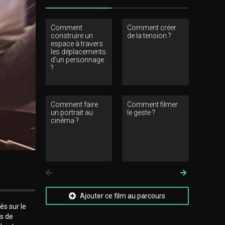
Comment
Comment créer
Comment 
construire un
de la tension ?
le groupe 
espace à travers
les déplacements
d’un personnage
?
Comment faire
Comment filmer
Comment 
un portrait au
le geste ?
relation a
cinéma ?
décors enr
elle le p
?
Précedent
Suivant
Ajouter ce film au parcours
s sur le
rs de