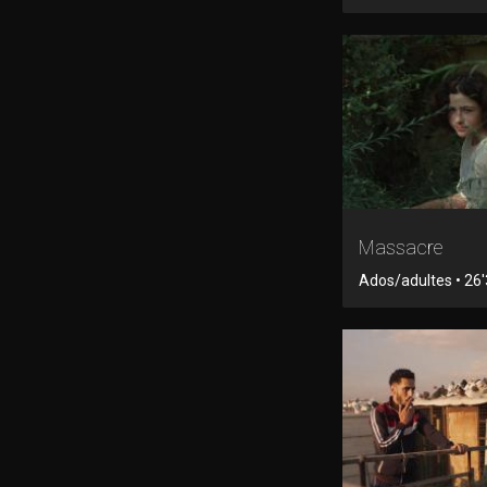
Massacre
Ados/adultes • 26'3