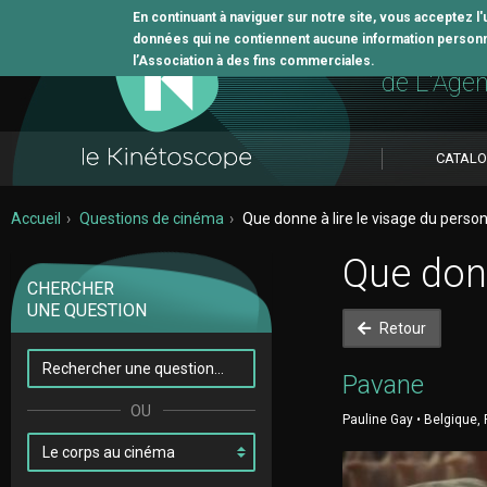
En continuant à naviguer sur notre site, vous acceptez l
données qui ne contiennent aucune information personne
L'outil 
l’Association à des fins commerciales.
de L'Age
CATAL
Accueil
Questions de cinéma
Que donne à lire le visage du perso
Que donn
CHERCHER
UNE QUESTION
Retour
Pavane
Pauline Gay • Belgique, 