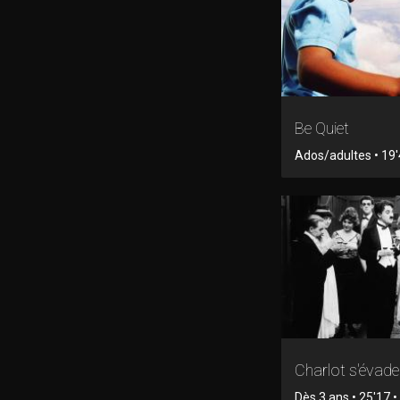
Be Quiet
Ados/adultes • 19'4
Charlot s'évade
Dès 3 ans • 25'17 • 