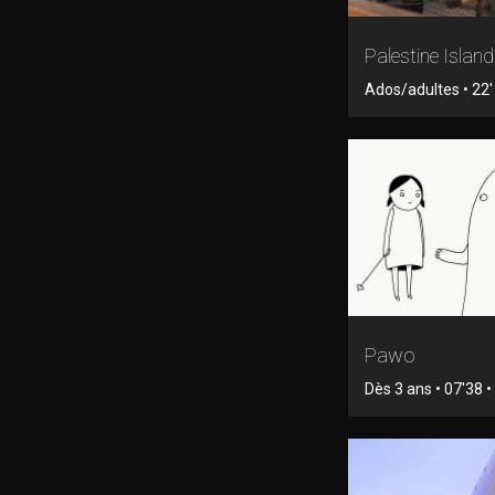
Palestine Islan
Ados/adultes • 22' 
Pawo
Dès 3 ans • 07'38 