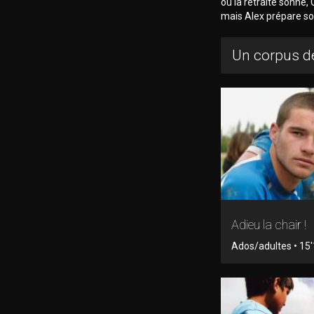
où la retraite sonne
mais Alex prépare so
Un corpus de
Adieu la chair !
Ados/adultes • 15'1