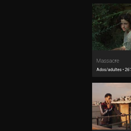
Massacre
Ados/adultes • 26'3