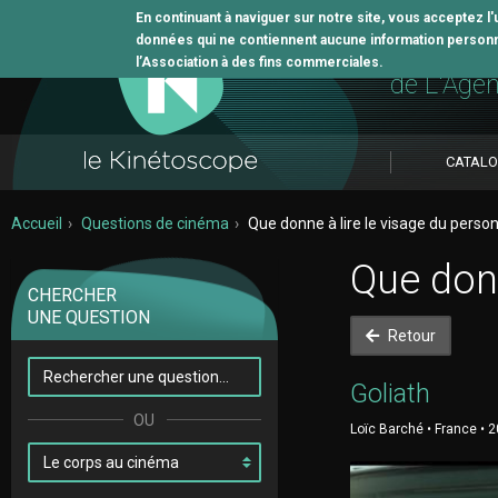
En continuant à naviguer sur notre site, vous acceptez l
données qui ne contiennent aucune information personne
L'outil 
l’Association à des fins commerciales.
de L'Age
CATAL
Accueil
Questions de cinéma
Que donne à lire le visage du perso
Que donn
CHERCHER
UNE QUESTION
Retour
Goliath
Loïc Barché • France • 2