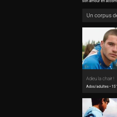
son amour en accompl
Un corpus de
Adieu la chair !
Ados/adultes • 15'1