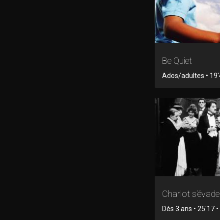
Be Quiet
Ados/adultes • 19'4
Charlot s'évade
Dès 3 ans • 25'17 • 