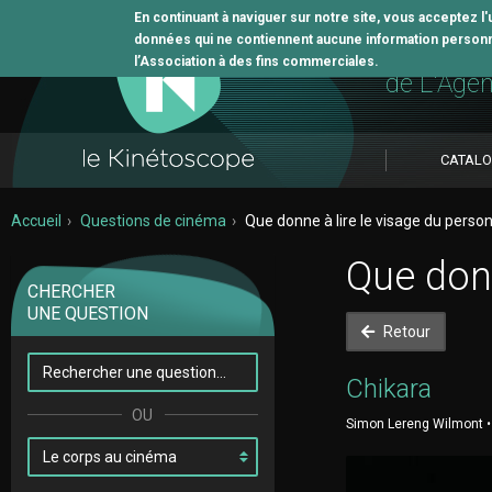
En continuant à naviguer sur notre site, vous acceptez l
données qui ne contiennent aucune information personne
L'outil 
l’Association à des fins commerciales.
de L'Age
CATAL
Accueil
Questions de cinéma
Que donne à lire le visage du perso
Que donn
CHERCHER
UNE QUESTION
Retour
Chikara
Simon Lereng Wilmont •