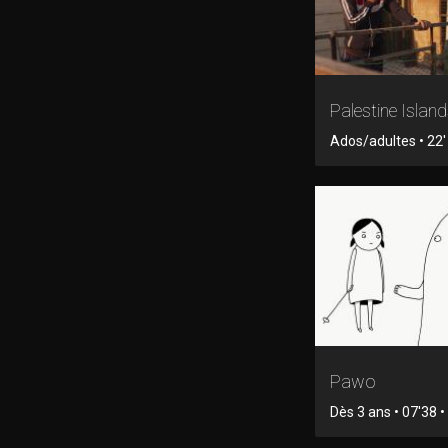
Palestine Islan
Ados/adultes • 22' 
Pawo
Dès 3 ans • 07'38 