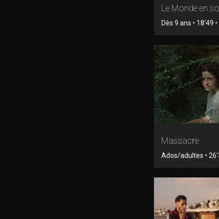
Le Monde en so
Dès 9 ans • 18'49 
Massacre
Ados/adultes • 26'3