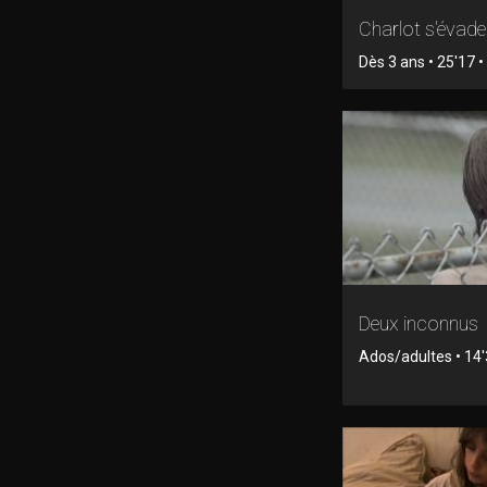
Charlot s'évade
Dès 3 ans • 25'17 • 
Deux inconnus
Ados/adultes • 14'3