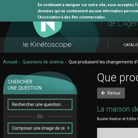
En continuant à naviguer sur notre site, vous acceptez l
données qui ne contiennent aucune information personne
L'outil 
l’Association à des fins commerciales.
de L'Age
CATAL
Accueil
Questions de cinéma
Que produisent les changements d’é
Que prod
CHERCHER
UNE QUESTION
Retour
La maison d
Buster Keaton et Eddie Cl