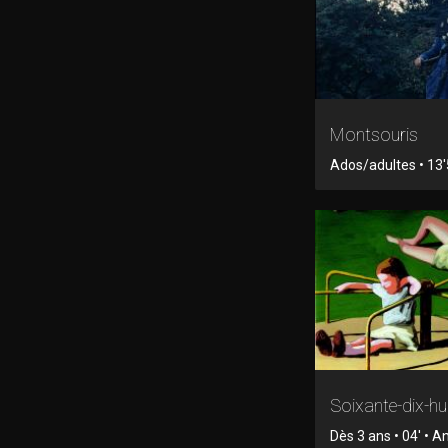
Montsouris
Ados/adultes • 13'5
Soixante-dix-hu
Dès 3 ans • 04' • 