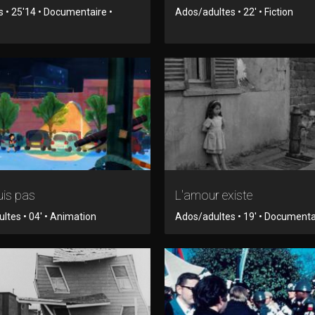
s • 25'14 • Documentaire •
Ados/adultes • 22' • Fiction
uis pas
L'amour existe
ltes • 04' • Animation
Ados/adultes • 19' • Documenta