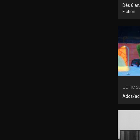
Dès 6 an
Fiction
Je ne s
Ados/adu