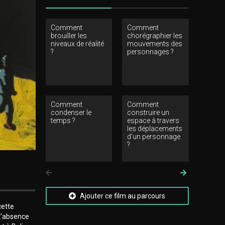
Comment
Comment
Commen
brouiller les
chorégraphier les
construire
niveaux de réalité
mouvements des
autour de
?
personnages ?
visuels ?
Comment
Comment
Comment 
condenser le
construire un
les image
temps ?
espace à travers
mentales
les déplacements
personna
d’un personnage
?
Précedent
Suivant
Ajouter ce film au parcours
cette
 L’absence