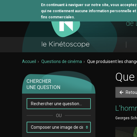
En continuant à naviguer sur notre site, vous accepte
qui ne contiennent aucune information personnelle et n
L'o
fins commerciales.
de 
Accueil
Questions de cinéma
Que produisent les chang
Que 
CHERCHER
UNE QUESTION
Retou
L'hom
Georges Schw