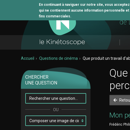
En continuant à naviguer sur notre site, vous accepte
qui ne contiennent aucune information personnelle et n
L'o
fins commerciales.
de 
Accueil
Questions de cinéma
Que produit un travail d’a
Que 
CHERCHER
perc
UNE QUESTION
Retou
Mon pet
Frédéric Phil