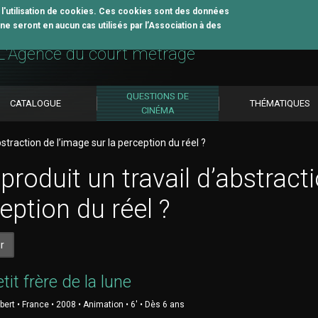
z l'utilisation de cookies. Ces cookies sont des données
e seront en aucun cas utilisés par l’Association à des
util pédagogique
L'Agence du court métrage
QUESTIONS DE
CATALOGUE
THÉMATIQUES
CINÉMA
bstraction de l’image sur la perception du réel ?
produit un travail d’abstracti
eption du réel ?
r
it frère de la lune
ibert • France • 2008 • Animation • 6' • Dès 6 ans