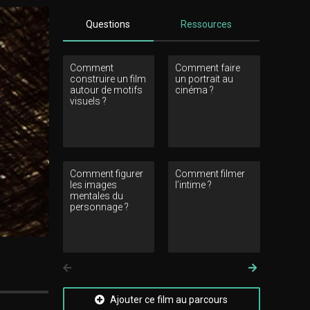
Questions
Ressources
Comment
Comment faire
Commen
construire un film
un portrait au
interroger
autour de motifs
cinéma ?
stéréotyp
visuels ?
Comment figurer
Comment filmer
Comment 
les images
l’intime ?
corps du
mentales du
personna
personnage ?
détermine-
rapport a
monde ?
Précedent
Suivant
Ajouter ce film au parcours