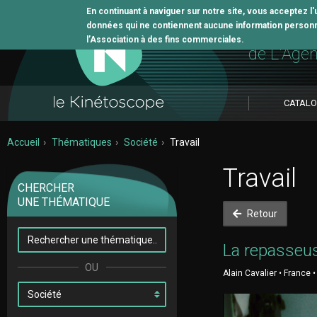
En continuant à naviguer sur notre site, vous acceptez l
données qui ne contiennent aucune information personne
L'outil 
l’Association à des fins commerciales.
de L'Age
CATAL
Accueil
Thématiques
Société
Travail
Travail
CHERCHER
UNE THÉMATIQUE
Retour
La repasseu
Alain Cavalier • France 