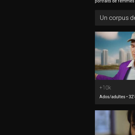
portraits de femmes à
Un corpus de
+10k
Ados/adultes • 32