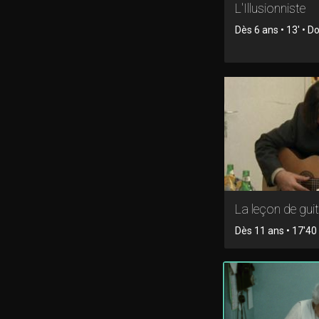
L'Illusionniste
Dès 6 ans • 13' • 
La leçon de gui
Dès 11 ans • 17'40 