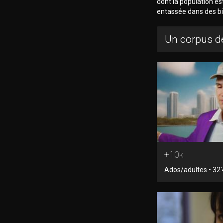
dont la population es
entassée dans des bi
Un corpus de
+10k
Ados/adultes • 32