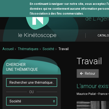
En continuant à naviguer sur notre site, vous acceptez l
données qui ne contiennent aucune information personne
L'outil 
l’Association à des fins commerciales.
de L'Age
CATAL
Accueil
Thématiques
Société
Travail
Travail
CHERCHER
UNE THÉMATIQUE
Retour
L'amour exis
Maurice Pialat • France