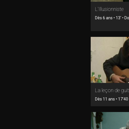
L'Illusionniste
Dès 6 ans • 13' • 
La leçon de gui
Dès 11 ans • 17'40 