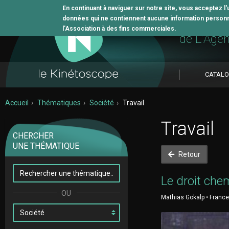
En continuant à naviguer sur notre site, vous acceptez l
données qui ne contiennent aucune information personne
L'outil 
l’Association à des fins commerciales.
de L'Age
CATAL
Accueil
Thématiques
Société
Travail
Travail
CHERCHER
UNE THÉMATIQUE
Retour
Le droit che
Mathias Gokalp • France 