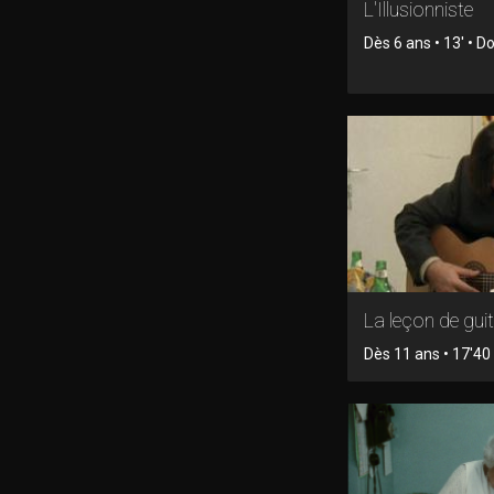
L'Illusionniste
Dès 6 ans • 13' • 
La leçon de gui
Dès 11 ans • 17'40 