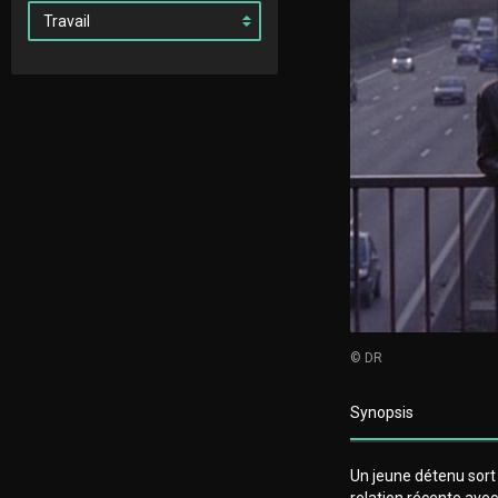
© DR
Synopsis
Un jeune détenu sort d
relation récente avec