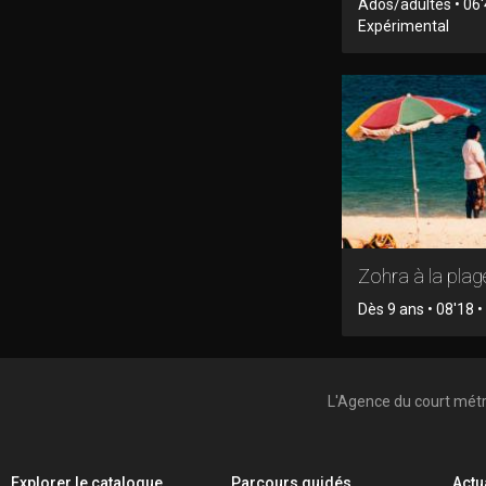
Ados/adultes • 06'
Expérimental
Zohra à la plag
Dès 9 ans • 08'18 • 
L'Agence du court mét
Explorer le catalogue
Parcours guidés
Actu