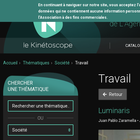
En continuant à naviguer sur notre site, vous acceptez l
données qui ne contiennent aucune information personne
L'outil 
l’Association à des fins commerciales.
de L'Age
CATAL
Accueil
Thématiques
Société
Travail
Travail
CHERCHER
UNE THÉMATIQUE
Retour
Luminaris
Juan Pablo Zaramella • 