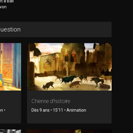
t à Bali
 von
question
Chienne d'histoire
n •
Dès 9 ans • 15'11 • Animation