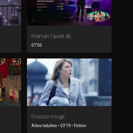
Maman t'avait dit
07'50
Poisson rouge
Ados/adultes • 03'19 • Fiction