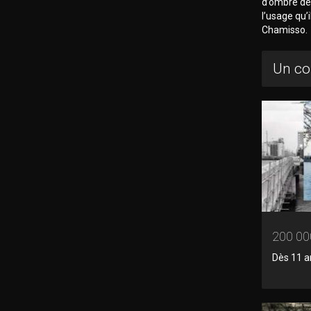
d’ombre dev
l’usage qu’
Chamisso.
Un co
200 00
Dès 11 a