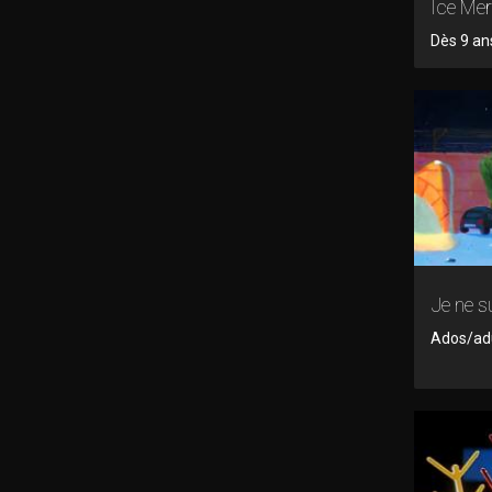
Ice Me
Dès 9 an
Je ne s
Ados/adu