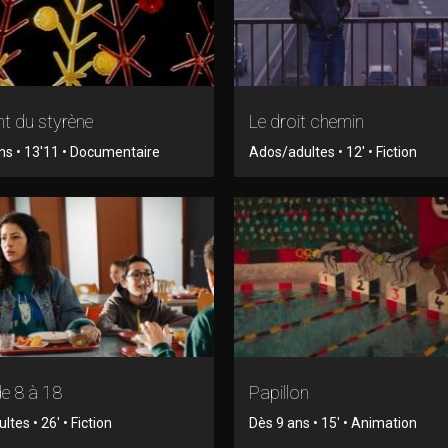
t du styrène
Le droit chemin
ns • 13'11 • Documentaire
Ados/adultes • 12' • Fiction
e 8 à 18
Papillon
tes • 26' • Fiction
Dès 9 ans • 15' • Animation