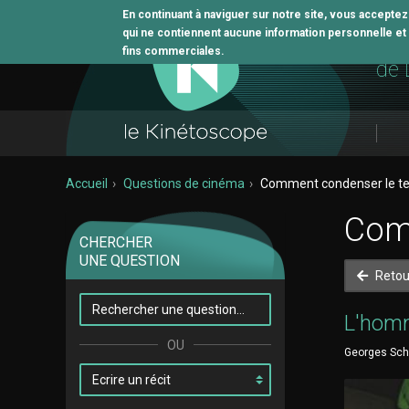
En continuant à naviguer sur notre site, vous accepte
qui ne contiennent aucune information personnelle et n
L'o
fins commerciales.
de 
Accueil
Questions de cinéma
Comment condenser le t
Com
CHERCHER
UNE QUESTION
Retou
L'hom
Georges Schw