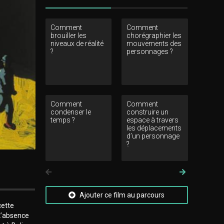
Comment
Comment
Commen
brouiller les
chorégraphier les
construire
niveaux de réalité
mouvements des
autour de
?
personnages ?
visuels ?
Comment
Comment
Comment 
condenser le
construire un
les image
temps ?
espace à travers
mentales
les déplacements
personna
d’un personnage
?
Précedent
Suivant
Ajouter ce film au parcours
cette
 L’absence