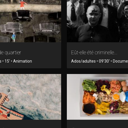
e quartier
Eût-elle été criminelle...
 • 15' • Animation
Ados/adultes • 09'30' • Docume