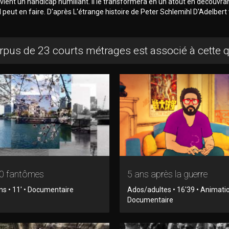
ient un handicap humiliant. Il le transformera en un atout en découvran
il peut en faire. D'après L'étrange histoire de Peter Schlemihl D'Adelbert
rpus de 23 courts métrages est associé à cette 
0 fantômes
5 ans après la guerre
ns • 11' • Documentaire
Ados/adultes • 16'39 • Animatio
Documentaire