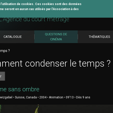
z l'utilisation de cookies. Ces cookies sont des données
e seront en aucun cas utilisés par l’Association à des
util pédagogique
L'Agence du court métrage
QUESTIONS DE
CATALOGUE
THÉMATIQUES
CINÉMA
emps ?
ment condenser le temps ?
r
me sans ombre
izgebel • Suisse, Canada • 2004 • Animation • 09'13 • Dès 9 ans