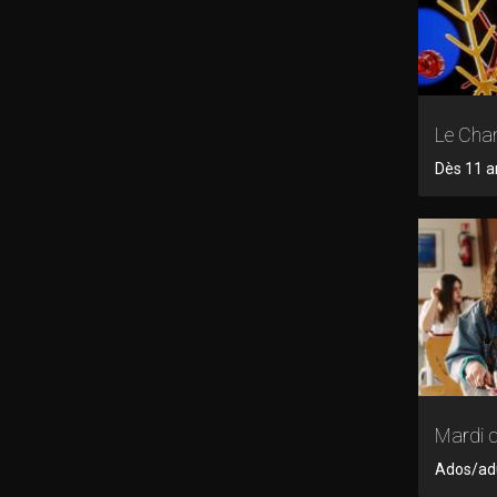
Le Chan
Dès 11 a
Mardi d
Ados/adul