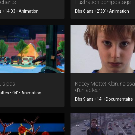
rchants
Illustration compostage
s • 14'33 • Animation
Dès 6 ans • 2'30' • Animation
uis pas
Kacey Mottet Klein, naiss
d'un acteur
ltes • 04' • Animation
Dès 9 ans • 14' • Documentaire